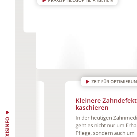
PRAXISPHILOSOPHIE ANSEHEN
E
ZEIT FÜR OPTIMIERUNGEN
Kleinere Zahndefekte
kaschieren
chritt
In der heutigen Zahnmedizin
alen
PRAXISINFO
geht es nicht nur um Erhalt und
Pflege, sondern auch um