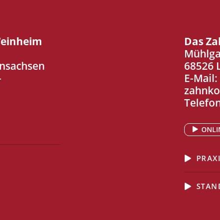
Weinheim
Das Za
Mühlga
nsachsen
68526 
-
E-Mail:
zahnko
Telefo
ONLI
PRAX
N
STAN