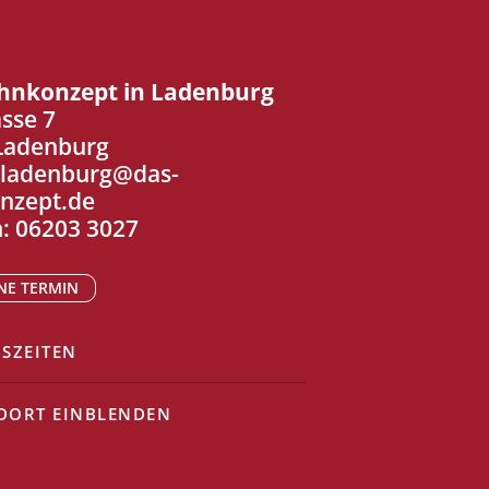
hnkonzept in Ladenburg
sse 7
Ladenburg
ladenburg@das-
nzept.de
n:
06203 3027
NE TERMIN
ISZEITEN
DORT EINBLENDEN