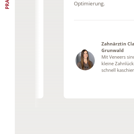
Optimierung.
Zahnärztin Claudia
 ZMP
Grunwald
dheit
Mit Veneers sind
kleine Zahnlücken
schnell kaschiert.